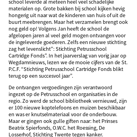
school leverde al meteen heel veel schadelijke
materialen op. Grote bakken bij school kijken hevig
hongerig uit naar wat de kinderen van huis of uit de
buurt meebrengen. Maar het verzamelen brengt ook
nog geld op! Volgens Jan heeft de school de
afgelopen jaren al veel geld mogen ontvangen voor
de ingeleverde goederen. Zelfs een nieuwe stichting
zag het levenslicht”: Stichting Petrusschool
Cartridge Fonds”. In het jaarverslag van vorig jaar op
Wegdamnieuws, lezen we de mooie cijfers van de St.
P.C.F. “Stichting Petrusschool Cartridge Fonds blikt
terug op een succesvol jaar”.
De ontvangen vergoedingen zijn verantwoord
ingezet op de Petrusschool en organisaties in de
regio. Zo werd de school bibliotheek vernieuwd, zijn
er 100 nieuwe koptelefoons en muizen beschikbaar
en was er knutselmateriaal voor de onderbouw.
Maar er gingen ook gulle giften naar: het Prinses
Beatrix Spierfonds, O.W.C. het Roessing, De
Losserhof, Stichting Twente tegen kanker.