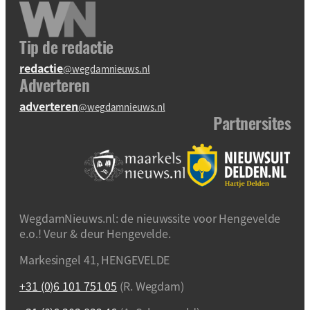
Tip de redactie
redactie
@wegdamnieuws.nl
Adverteren
adverteren
@wegdamnieuws.nl
Partnersites
WegdamNieuws.nl: de nieuwssite voor Hengevelde
e.o.! Veur & deur Hengevelde.
Markesingel 41, HENGEVELDE
+31 (0)6 101 751 05
(R. Wegdam)