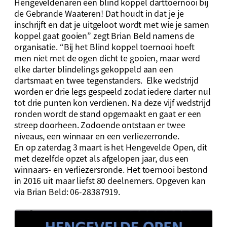
Hengeveldenaren een blind koppel darttoernooi bij
de Gebrande Waateren! Dat houdt in dat je je
inschrijft en dat je uitgeloot wordt met wie je samen
koppel gaat gooien” zegt Brian Beld namens de
organisatie. “Bij het Blind koppel toernooi hoeft
men niet met de ogen dicht te gooien, maar werd
elke darter blindelings gekoppeld aan een
dartsmaat en twee tegenstanders. Elke wedstrijd
worden er drie legs gespeeld zodat iedere darter nul
tot drie punten kon verdienen. Na deze vijf wedstrijd
ronden wordt de stand opgemaakt en gaat er een
streep doorheen. Zodoende ontstaan er twee
niveaus, een winnaar en een verliezerronde.
En op zaterdag 3 maart is het Hengevelde Open, dit
met dezelfde opzet als afgelopen jaar, dus een
winnaars- en verliezersronde. Het toernooi bestond
in 2016 uit maar liefst 80 deelnemers. Opgeven kan
via Brian Beld: 06-28387919.