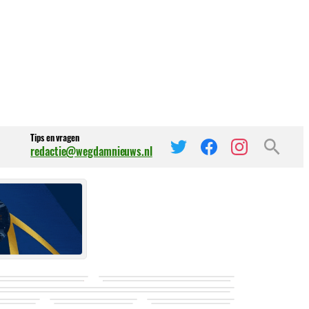
Tips en vragen
redactie@wegdamnieuws.nl