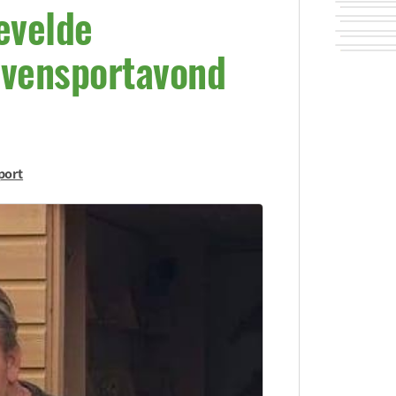
evelde
ivensportavond
port