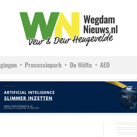
igingen
Processiepark
De Höfte
AED