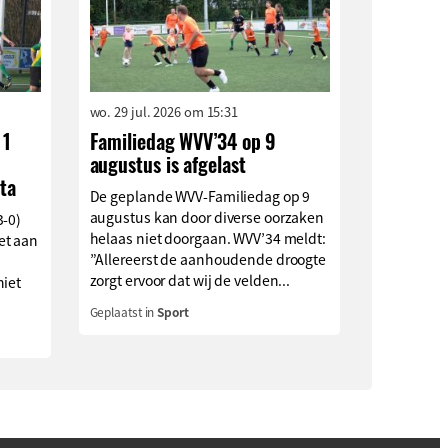
wo. 29 jul. 2026 om 15:31
 1
Familiedag WVV’34 op 9
augustus is afgelast
ta
De geplande WVV-Familiedag op 9
augustus kan door diverse oorzaken
3-0)
helaas niet doorgaan. WVV’34 meldt:
et aan
”Allereerst de aanhoudende droogte
zorgt ervoor dat wij de velden...
niet
Geplaatst in
Sport