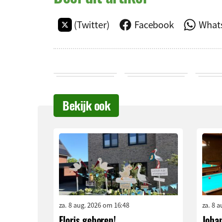
(Twitter)
Facebook
What
Bekijk ook
za. 8 aug. 2026 om 16:48
za. 8 
Floris geboren!
Johan