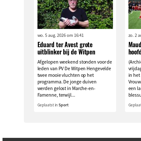
wo. 5 aug. 2026 om 16:41
zo. 2 
Eduard ter Avest grote
Maud
uitblinker bij de Witpen
hoof
Afgelopen weekend stonden voor de
(Archi
leden van PV De Witpen Hengevelde
vrijd
twee mooie vluchten op het
in het
programma. De jonge duiven
Vrouw
werden gelost in Marche-en-
een l
Famenne, terwijl...
blessu
Geplaatst in
Sport
Geplaat