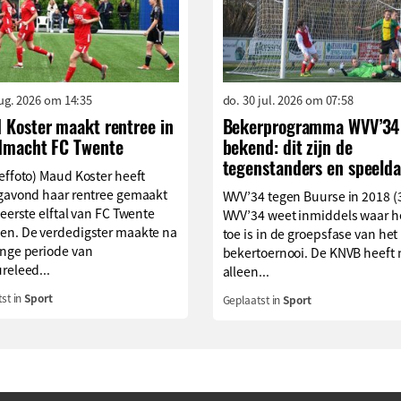
aug. 2026 om 14:35
do. 30 jul. 2026 om 07:58
 Koster maakt rentree in
Bekerprogramma WVV’34
dmacht FC Twente
bekend: dit zijn de
tegenstanders en speelda
effoto) Maud Koster heeft
agavond haar rentree gemaakt
WVV’34 tegen Buurse in 2018 (
 eerste elftal van FC Twente
WVV’34 weet inmiddels waar h
en. De verdedigster maakte na
toe is in de groepsfase van het
ange periode van
bekertoernooi. De KNVB heeft 
releed...
alleen...
st in
Sport
Geplaatst in
Sport