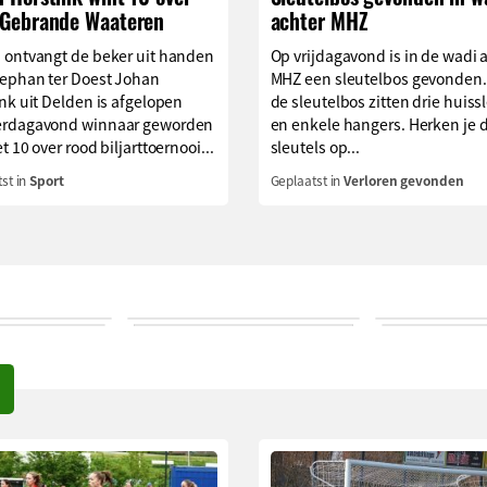
 Gebrande Waateren
achter MHZ
 ontvangt de beker uit handen
Op vrijdagavond is in de wadi 
tephan ter Doest Johan
MHZ een sleutelbos gevonden.
nk uit Delden is afgelopen
de sleutelbos zitten drie huiss
rdagavond winnaar geworden
en enkele hangers. Herken je 
t 10 over rood biljarttoernooi...
sleutels op...
st in
Sport
Geplaatst in
Verloren gevonden