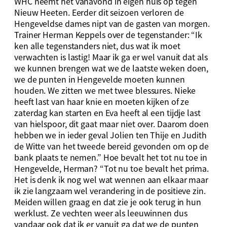
WHC neemt het vanavond in eigen huis op tegen
Nieuw Heeten. Eerder dit seizoen verloren de
Hengeveldse dames nipt van de gasten van morgen.
Trainer Herman Keppels over de tegenstander: “Ik
ken alle tegenstanders niet, dus wat ik moet
verwachten is lastig! Maar ik ga er wel vanuit dat als
we kunnen brengen wat we de laatste weken doen,
we de punten in Hengevelde moeten kunnen
houden. We zitten we met twee blessures. Nieke
heeft last van haar knie en moeten kijken of ze
zaterdag kan starten en Eva heeft al een tijdje last
van hielspoor, dit gaat maar niet over. Daarom doen
hebben we in ieder geval Jolien ten Thije en Judith
de Witte van het tweede bereid gevonden om op de
bank plaats te nemen.” Hoe bevalt het tot nu toe in
Hengevelde, Herman? “Tot nu toe bevalt het prima.
Het is denk ik nog wel wat wennen aan elkaar maar
ik zie langzaam wel verandering in de positieve zin.
Meiden willen graag en dat zie je ook terug in hun
werklust. Ze vechten weer als leeuwinnen dus
vandaar ook dat ik er vanuit ga dat we de punten