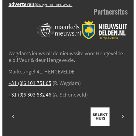
adverteren
@wegdamnieuws.nl
Partnersites
WegdamNieuws.nl: de nieuwssite voor Hengevelde
e.o.! Veur & deur Hengevelde.
Markesingel 41, HENGEVELDE
+31 (0)6 101 751 05
(R. Wegdam)
+31 (0)6 303 832 46
(A. Schoneveld)