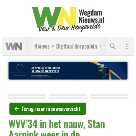
Nieuws
Digitaal dorpsplein
Verenigingen
Terug naar nieuwsoverzicht
WVV’34 in het nauw, Stan
Aarnink weer in de