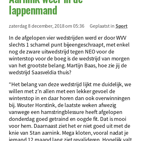
lappenmand
zaterdag 8 december, 2018 om 05:36
Geplaatst in
Sport
In de afgelopen vier wedstrijden werd er door WVV
slechts 1 schamel punt bijeengeschraapt, met enkel
nog de zware uitwedstrijd tegen NEO voor de
winterstop voor de boeg is de wedstrijd van morgen
van het grootste belang. Martijn Baas, hoe zie jij de
wedstrijd Saasveldia thuis?
“Het belang van deze wedstrijd lijkt me duidelijk, we
willen met z’n allen met een lekker gevoel de
winterstop in en daar horen dan ook overwinningen
bij. Wouter Horstink, de laatste weken afwezig
vanwege een hamstringblessure heeft afgelopen
donderdag goed getraind en oogde fit. Dat is mooi
voor hem. Daarnaast ziet het er niet goed uit met de
knie van Stan aarnink. Mega kloten, vooral nadat je
iemand 12 maand lang ziet revalideren. Hopelijk valt