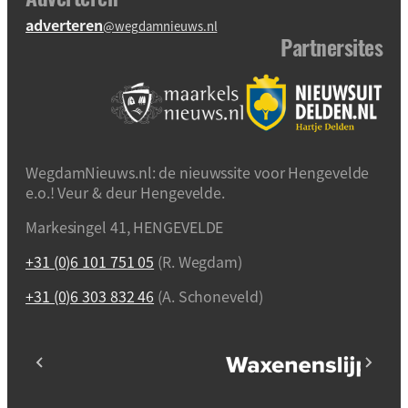
adverteren
@wegdamnieuws.nl
Partnersites
WegdamNieuws.nl: de nieuwssite voor Hengevelde
e.o.! Veur & deur Hengevelde.
Markesingel 41, HENGEVELDE
+31 (0)6 101 751 05
(R. Wegdam)
+31 (0)6 303 832 46
(A. Schoneveld)