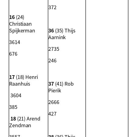
372
16
(24)
Christiaan
Spijkerman
36
(35) Thijs
Aarnink
3614
2735
676
246
17
(18) Henri
Raanhuis
37
(41) Rob
Pierik
3604
2666
385
427
18
(21) Arend
Zendman
3557
38
(36) Thijs