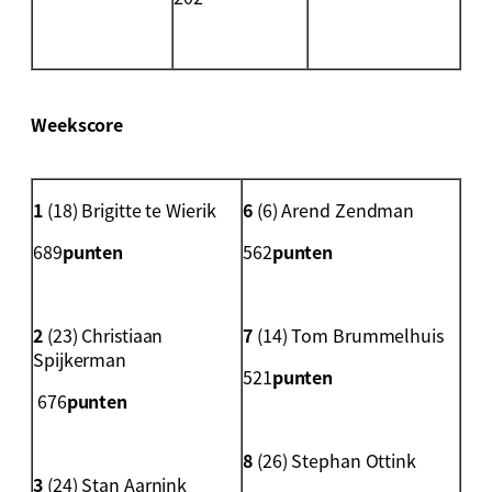
Weekscore
1
(18) Brigitte te Wierik
6
(6) Arend Zendman
689
punten
562
punten
2
(23) Christiaan
7
(14) Tom Brummelhuis
Spijkerman
521
punten
676
punten
8
(26) Stephan Ottink
3
(24) Stan Aarnink