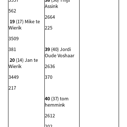
Assink
562
2664
19
(17) Mike te
Wierik
225
3509
381
39
(40) Jordi
Oude Voshaar
20
(14) Jan te
Wierik
2636
3449
370
217
40
(37) tom
hemmink
2612
202