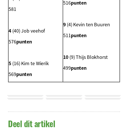
516
punten
581
9
(4) Kevin ten Buuren
4
(40) Job veehof
511
punten
576
punten
10
(9) Thijs Blokhorst
5
(16) Kim te Wierik
499
punten
569
punten
Deel dit artikel