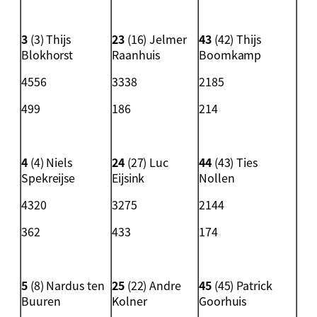
3
(3) Thijs
23
(16) Jelmer
43
(42) Thijs
Blokhorst
Raanhuis
Boomkamp
4556
3338
2185
499
186
214
4
(4) Niels
24
(27) Luc
44
(43) Ties
Spekreijse
Eijsink
Nollen
4320
3275
2144
362
433
174
5
(8) Nardus ten
25
(22) Andre
45
(45) Patrick
Buuren
Kolner
Goorhuis