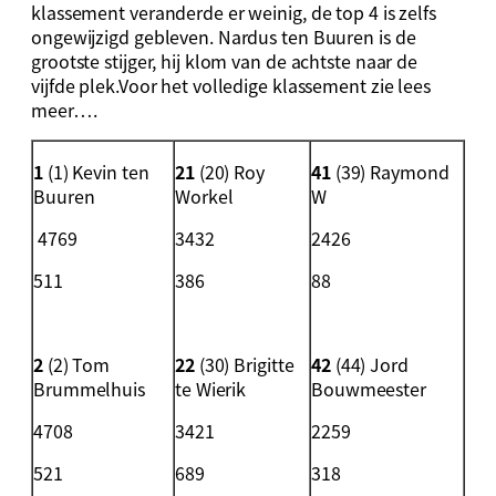
klassement veranderde er weinig, de top 4 is zelfs
ongewijzigd gebleven. Nardus ten Buuren is de
grootste stijger, hij klom van de achtste naar de
vijfde plek.Voor het volledige klassement zie lees
meer….
1
(1) Kevin ten
21
(20) Roy
41
(39) Raymond
Buuren
Workel
W
4769
3432
2426
511
386
88
2
(2) Tom
22
(30) Brigitte
42
(44) Jord
Brummelhuis
te Wierik
Bouwmeester
4708
3421
2259
521
689
318