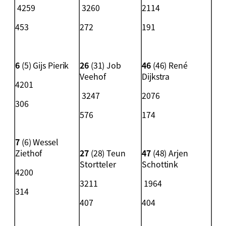
4259
3260
2114
453
272
191
6
(5) Gijs Pierik
26
(31) Job
46
(46) René
Veehof
Dijkstra
4201
3247
2076
306
576
174
7
(6) Wessel
Ziethof
27
(28) Teun
47
(48) Arjen
Stortteler
Schottink
4200
3211
1964
314
407
404