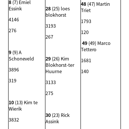
8
(7) Emiel
48
(47) Martin
Essink
28
(25) loes
Triet
blokhorst
4146
1793
3193
276
120
267
49
(49) Marco
Tettero
9
(9) A
Schoneveld
29
(26) Kim
1681
Blokhorst-ter
3896
Huurne
140
319
3133
275
10
(13) Kim te
Wierik
30
(23) Rick
3832
Assink