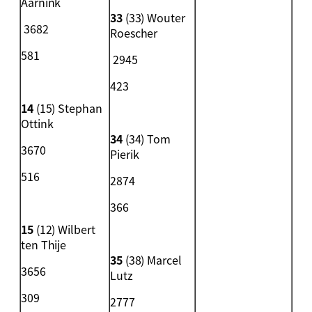
Aarnink
33
(33) Wouter
3682
Roescher
581
2945
423
14
(15) Stephan
Ottink
34
(34) Tom
3670
Pierik
516
2874
366
15
(12) Wilbert
ten Thije
35
(38) Marcel
3656
Lutz
309
2777